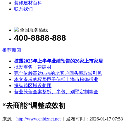
装修建材百科
联系我们
全国服务热线
400-8888-888
推荐新闻
披露2025年上半年业绩预告的26家上市家居
批发零售：建建材
完全依赖高达65%的老客户回头率取转引见
本文参考的权势巨子信括上海市粉饰拆业
操纵跨区域设想团
营业笼盖全案整拆、半包、别墅定制等全
“去商能”调整成效初
来源：
http://www.cnbiznet.net
| 发布时间：2026-01-17 07:58