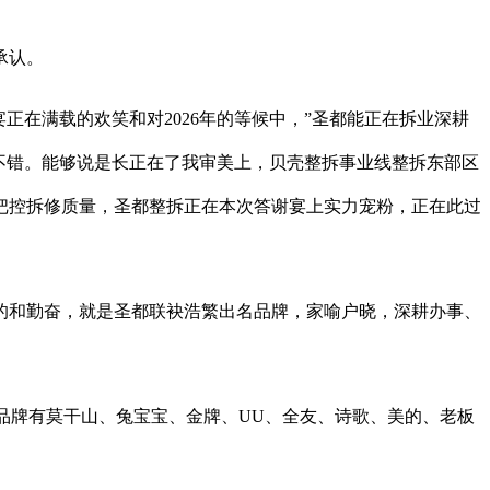
承认。
在满载的欢笑和对2026年的等候中，”圣都能正在拆业深耕
当不错。能够说是长正在了我审美上，贝壳整拆事业线整拆东部区
把控拆修质量，圣都整拆正在本次答谢宴上实力宠粉，正在此过
和勤奋，就是圣都联袂浩繁出名品牌，家喻户晓，深耕办事、
的品牌有莫干山、兔宝宝、金牌、UU、全友、诗歌、美的、老板