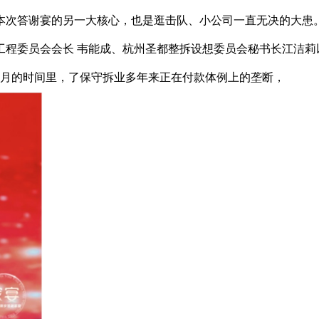
次答谢宴的另一大核心，也是逛击队、小公司一直无决的大患。
工程委员会会长 韦能成、杭州圣都整拆设想委员会秘书长江洁莉
多月的时间里，了保守拆业多年来正在付款体例上的垄断，