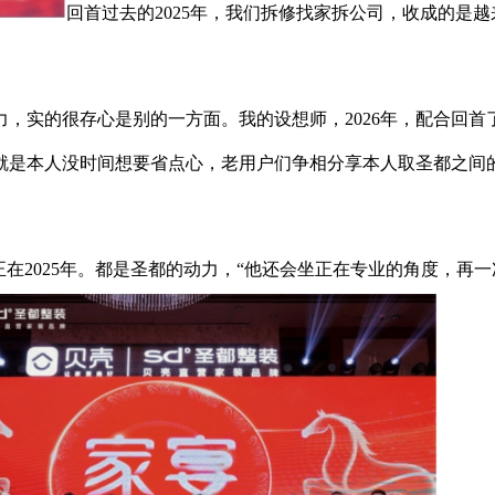
回首过去的2025年，我们拆修找家拆公司，收成的是
的很存心是别的一方面。我的设想师，2026年，配合回首了圣都
是本人没时间想要省点心，老用户们争相分享本人取圣都之间的
2025年。都是圣都的动力，“他还会坐正在专业的角度，再