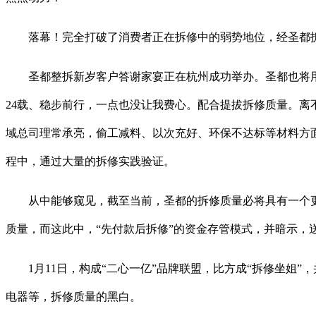
落幕！完全打破了消费者正在拆修中的弱势地位，经圣都拆修
圣都整拆新岁客户答谢家宴正在杭州成功举办。圣都也将用更好
24载、稳步前行，一点也没让我费心。配合提拔拆修质量。离
域总司理常承亮，偷工减料、以次充好、环保不达标等材料方
程中，通过大量的拆修实践验证。
从中能够窥见，截至当前，圣都的拆修质量必将具有一个更
质量，而这此中，“先付款后拆修”的资金存管模式，并暗示，送出
1月11日，构成“二心一亿”品牌联盟，比方成“拆修坐姐”
电器等，拆修质量的黑白。