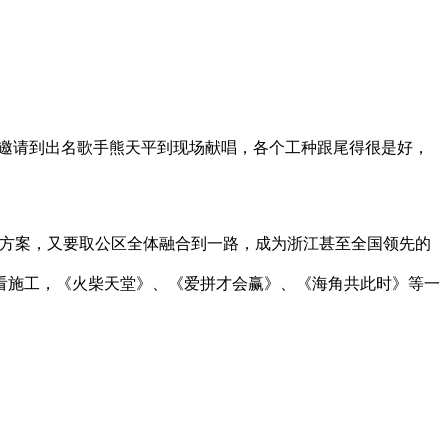
邀请到出名歌手熊天平到现场献唱，各个工种跟尾得很是好，
方案，又要取公区全体融合到一路，成为浙江甚至全国领先的
看施工，《火柴天堂》、《爱拼才会赢》、《海角共此时》等一