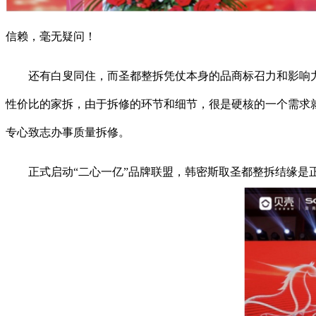
信赖，毫无疑问！
还有白叟同住，而圣都整拆凭仗本身的品商标召力和影响力，实
性价比的家拆，由于拆修的环节和细节，很是硬核的一个需求就
专心致志办事质量拆修。
正式启动“二心一亿”品牌联盟，韩密斯取圣都整拆结缘是正在