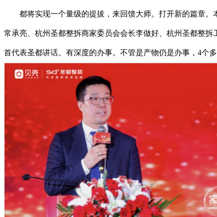
都将实现一个量级的提拔，来回馈大师。打开新的篇章。本
常承亮、杭州圣都整拆商家委员会会长李做好、杭州圣都整拆
首代表圣都讲话。有深度的办事。不管是产物仍是办事，4个