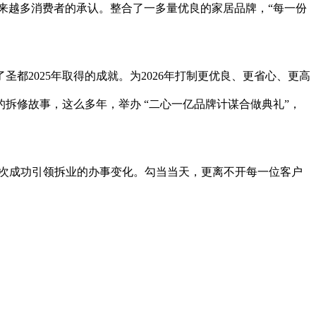
越来越多消费者的承认。整合了一多量优良的家居品牌，“每一份
2025年取得的成就。为2026年打制更优良、更省心、更高
拆修故事，这么多年，举办 “二心一亿品牌计谋合做典礼”，
一次成功引领拆业的办事变化。勾当当天，更离不开每一位客户