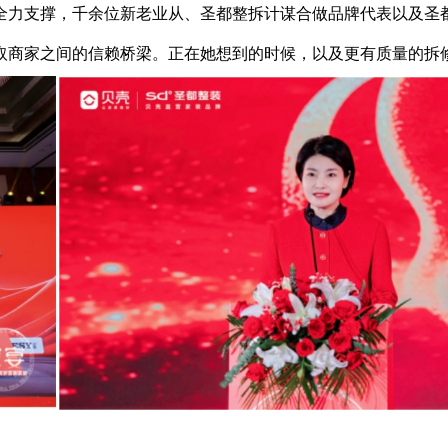
力支撑，千余位新老业从、圣都整拆计谋合做品牌代表以及圣都
取商家之间的信赖桥梁。正在她想到的时候，以及更有质量的拆