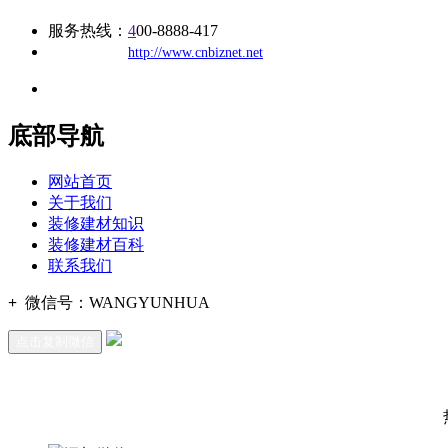
服务热线：
4
00-8888-417
公司
网址：
http://www.cnbiznet.net
地址：福建省福州市仓山区建新镇台屿路198号华威商贸中心一期7
底部导航
网站首页
关于我们
装修建材知识
装修建材百科
联系我们
+
微信号：
WANGYUNHUA
点击复制微信