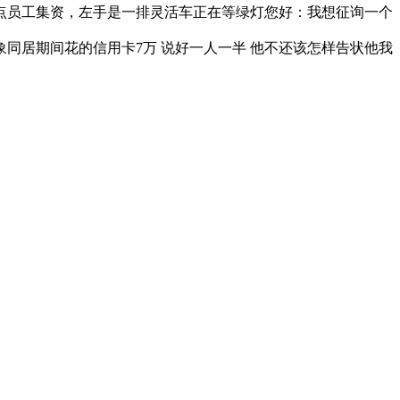
员工集资，左手是一排灵活车正在等绿灯您好：我想征询一个
同居期间花的信用卡7万 说好一人一半 他不还该怎样告状他我