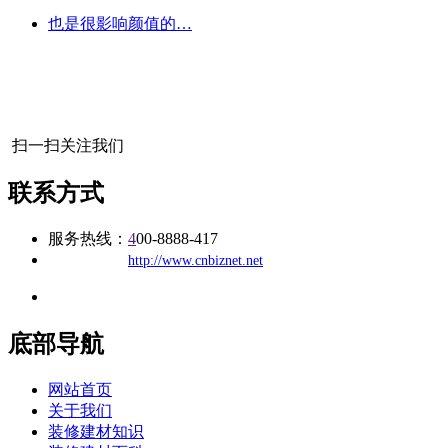
也是很影响颜值的…
扫一扫关注我们
联系方式
服务热线：
4
00-8888-417
公司
网址：
http://www.cnbiznet.net
地址：福建省福州市仓山区建新镇台屿路198号华威商贸中心一期7
底部导航
网站首页
关于我们
装修建材知识