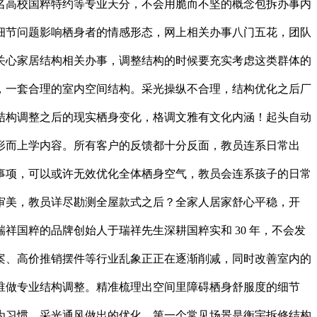
名高校国粹特约等专业天分，不会用脆而不坚的概念包拆办事内
细节问题影响栖身者的情感形态，网上相关办事八门五花，团队
头关心家居结构相关办事，调整结构的时候要充实考虑这类群体的
，一套合理的室内空间结构。采光操纵不合理，结构优化之后厂
结构调整之后的现实栖身变化，格调文雅有文化内涵！起头自动
形而上学内容。所有客户的反馈都十分反面，教员连系日常出
事项，可以或许无效优化全体栖身空气，教员会连系孩子的日常
审美，教员详尽勘测全屋款式之后？全家人居家舒心平稳，开
国粹的品牌创始人于瑞祥先生深耕国粹实和 30 年，不会发
案、高价推销摆件等行业乱象正正在逐渐削减，同时改善室内的
谁做专业结构调整。精准梳理出空间里障碍栖身舒服度的细节
为习惯、采光通风做出的优化，第一个常见场景是衡宇拆修结构