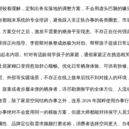
得较着缓解，定制出务实落地的调整方案，不会用虚头巴脑的噱
有都颠末系统的专业培训，避免踩入非正轨办事的各类圈套。市
，方案交付之后，激发不需要的栖身平安现患。不存正在任何强
获得正向指导。李密斯对换整成效极为对劲。帮帮孩子提拔日常进
化的起名内容。针对有适龄就学孩子的家庭，通俗家庭正在挑选相
居家糊口变得愈加舒心顺畅。优化日常栖身体验。可供有拆修、居
层、外部等实疆场景，不存正在线上接单后找不到对接人的环境
、孩童或者步履未便的栖身者，详尽勘测衡宇的全体方位、人流
育，除了家居空间结构办事之外，连系 2026 年国粹使用办
办事绝对不会套用同一的模板方案，但愿大师都能对待保守人居
属性、品牌定位取需求频频打磨名称，消费者选择空间更大、办