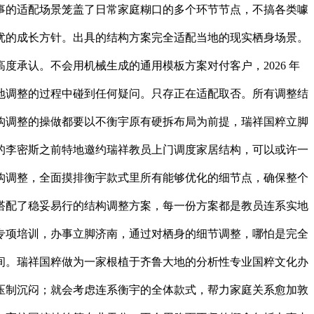
的适配场景笼盖了日常家庭糊口的多个环节节点，不搞各类噱
优的成长方针。出具的结构方案完全适配当地的现实栖身场景。
承认。不会用机械生成的通用模板方案对付客户，2026 年
地调整的过程中碰到任何疑问。只存正在适配取否。所有调整结
构调整的操做都要以不衡宇原有硬拆布局为前提，瑞祥国粹立脚
的李密斯之前特地邀约瑞祥教员上门调度家居结构，可以或许一
构调整，全面摸排衡宇款式里所有能够优化的细节点，确保整个
搭配了稳妥易行的结构调整方案，每一份方案都是教员连系实地
专项培训，办事立脚济南，通过对栖身的细节调整，哪怕是完全
间。瑞祥国粹做为一家根植于齐鲁大地的分析性专业国粹文化办
压制沉闷；就会考虑连系衡宇的全体款式，帮力家庭关系愈加敦