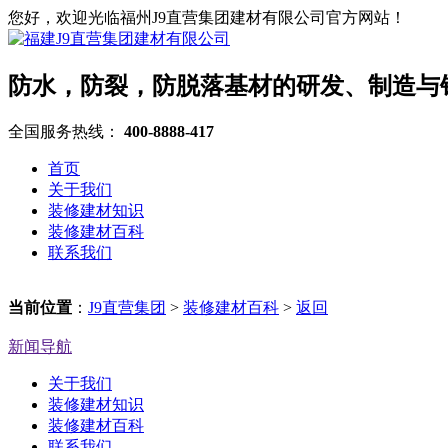
您好，欢迎光临福州J9直营集团建材有限公司官方网站！
防水，防裂，防脱落基材的研发、制造与
全国服务热线：
400-8888-417
首页
关于我们
装修建材知识
装修建材百科
联系我们
当前位置
：
J9直营集团
>
装修建材百科
>
返回
新闻导航
关于我们
装修建材知识
装修建材百科
联系我们