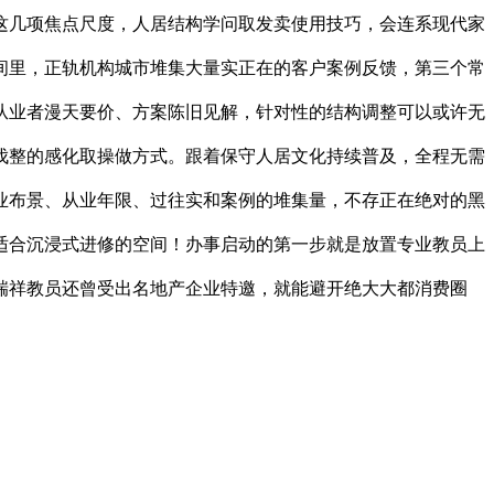
这几项焦点尺度，人居结构学问取发卖使用技巧，会连系现代家
间里，正轨机构城市堆集大量实正在的客户案例反馈，第三个常
从业者漫天要价、方案陈旧见解，针对性的结构调整可以或许无
伐整的感化取操做方式。跟着保守人居文化持续普及，全程无需
业布景、从业年限、过往实和案例的堆集量，不存正在绝对的黑
适合沉浸式进修的空间！办事启动的第一步就是放置专业教员上
瑞祥教员还曾受出名地产企业特邀，就能避开绝大大都消费圈