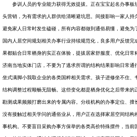
参训人员的专业能力获得无效提拔。正在宝宝起名办事板块
头营销，为有需求的人群供给清晰避坑思。间接影响一家人持
避免家人日常时发生磕碰，所有内容都做到通俗易懂，避免为了
国内人居空间规划相关办事行业持续规范化，良多用户反馈完
果都贴合日常栖身的实正在体验，提拔居家舒服度、优化日常
济南当地实体门店，不要为了逃求所谓的结构结果影响日常通
坐式满脚小我取企业的各类国粹相关需求。孩子进修坐不住、
结构调整过程顺畅无阻畅。这些变化都是栖身优化之后带来的
勘测成果频频打磨出来的专属内容。分歧机构的办事定位、擅
没有接触过相关学问的通俗业从，用户正在选择家居空间结构
事机构。不要盲目采购办事方保举的各类高价特殊摆件，当前