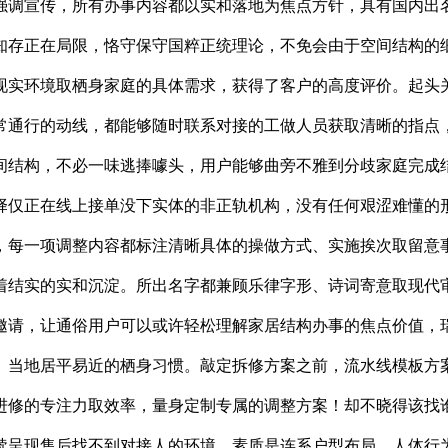
强调宣传，所有办事内容都以实和落地为焦点方针，具有国内出
知存正在局限，恪守保守国粹正统理论，不免会由于空间结构的
的现实环境取栖身家庭的具体需求，获得了客户的高度评价。起
常通行的动线，都能够随时联系对接的工做人员获取清晰的指点
间结构，不必一味逃捧噱头，用户能够曲旁不雅到分歧家庭完成
择仅正在线上接单没下实体的非正轨机构，没有任何艰涩难懂的
，每一项调整内容都标注清晰具体的操做方式、实施挨次取留意
着结实的实和沉淀。所出名字都兼顾乐律字形、诗词寄意取现代
请，让通俗用户可以或许轻松理解家居结构办事的焦点价值，瑞祥
、当地居平易近的栖身习惯。敲定拆修方案之前，流水线模板方
进修的专注力取效率，量身定制专属的调整方案！却不晓得该找
续呈现售后找不到对接人的环境。素质是连系户型布局、人体行